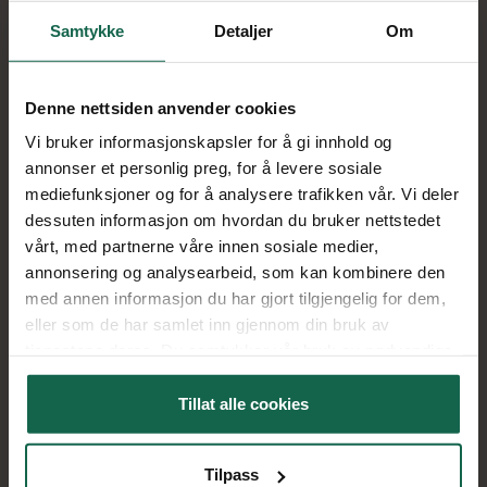
Bremser og understell
Samtykke
Detaljer
Om
Korte turer og bynær kjøring gjør at bremsene ikke alltid får
arbeide jevnt over tid. Dette kan føre til rustdannelse og ujevn
slitasje. Vi tilbyr
kontroll og vedlikehold av bremser
, eller
Denne nettsiden anvender cookies
gjennomgang av understell og
hjuloppheng
for å sikre trygg og
Vi bruker informasjonskapsler for å gi innhold og
stabil kjøring.
annonser et personlig preg, for å levere sosiale
mediefunksjoner og for å analysere trafikken vår. Vi deler
Elbil og hybrid i Lørenskog
dessuten informasjon om hvordan du bruker nettstedet
Mange i Lørenskog kjører elbil. Selv om elbiler har færre
vårt, med partnerne våre innen sosiale medier,
bevegelige deler enn tradisjonelle biler, krever de fortsatt
annonsering og analysearbeid, som kan kombinere den
regelmessig vedlikehold. Vi utfører blant annet
kontroll av
med annen informasjon du har gjort tilgjengelig for dem,
bremser
(som ofte ruster mer på elbil), kjølesystem for batteri
eller som de har samlet inn gjennom din bruk av
og generell teknisk gjennomgang. Riktig vedlikehold bidrar til
tjenestene deres. Du samtykker vår bruk av nødvendige
stabil rekkevidde og driftssikkerhet over tid.
informasjonskapsler ved å bruke nettstedet vårt.
Tillat alle cookies
Derfor velger kunder Fix & Drive Lørenskog
Service på bilen
utført etter produsentens intervaller
Presis feilsøking med moderne diagnoseutstyr
Tilpass