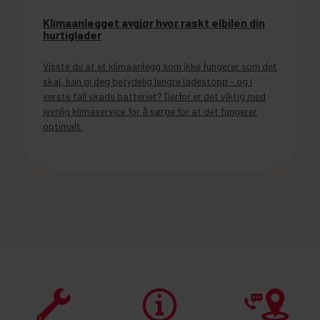
Klimaanlegget avgjør hvor raskt elbilen din
hurtiglader
Visste du at et klimaanlegg som ikke fungerer som det
skal, kan gi deg betydelig lengre ladestopp – og i
verste fall skade batteriet? Derfor er det viktig med
jevnlig klimaservice for å sørge for at det fungerer
optimalt.