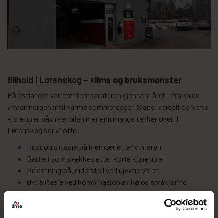
Bilhold i Lørenskog – klima og bruksmønster
På Østlandet varierer temperaturen gjennom året – fra kalde
vintermorgener til varme sommerdager. Slaps, veisalt og korte
kjøreturer påvirker bilen mer enn mange tenker over. I
Lørenskog ser vi ofte:
Rust og slitasje på bremser etter vinteren
Batteri som svekkes etter korte kjøreturer
Belastning på understell ved ujevne veier
Økt slitasje ved kombinasjon av kø og småkjøring
Regelmessig kontroll og service
bidrar til stabil drift og
færre uforutsette stopp.