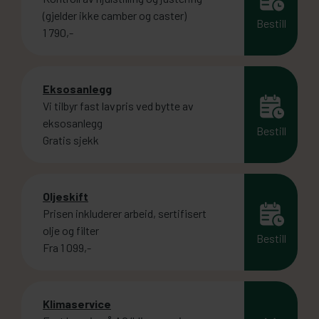
(gjelder ikke camber og caster)
Bestill
1 790,-
Eksosanlegg
Vi tilbyr fast lavpris ved bytte av
eksosanlegg
Bestill
Gratis sjekk
Oljeskift
Prisen inkluderer arbeid, sertifisert
olje og filter
Bestill
Fra 1 099,-
Klimaservice