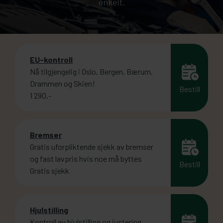
enkelt.
EU-kontroll
Nå tilgjengelig i Oslo, Bergen, Bærum,
Drammen og Skien!
Bestill
1 290,-
Bremser
Gratis uforpliktende sjekk av bremser
og fast lavpris hvis noe må byttes
Bestill
Gratis sjekk
Hjulstilling
Kontroll av hjulstilling og justering