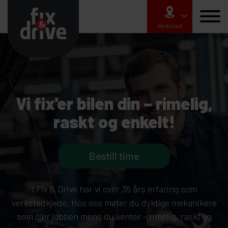
Fix
&
Verksted
Drive
Vi fix'er bilen din – rimelig,
raskt og enkelt!
Bestill time
I Fix & Drive har vi over 35 års erfaring som
verkstedkjede. Hos oss møter du dyktige mekanikere
som gjør jobben mens du venter – rimelig, raskt og