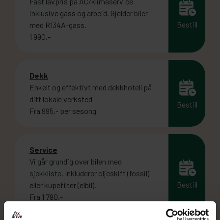
Fast lavpris på AC/klimaservice
inklusive gass og arbeid. Gjelder biler
Bestill
med R134A-gass.
1 990,-
Dekk
Enkelt og effektivt med dekkhotell på
ditt lokale verksted
Bestill
Fra 995,- per sesong
Service
Vi går grundig over bilen med
sjekkliste. Inkluderer oljeskift (fossil)
Bestill
eller kupefilter (elbil).
Fra 1 790,-