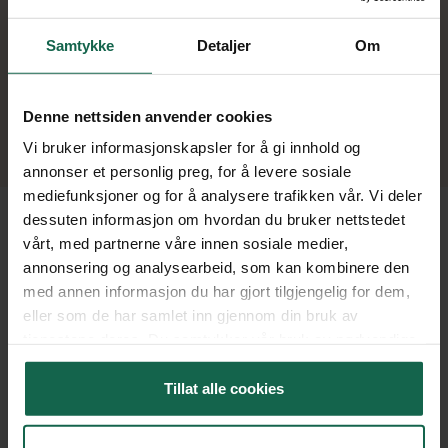
Hjuloppheng
Samtykke
Detaljer
Om
Kontroll av støtdempere og fjæring
Bestill
Gratis sjekk
Denne nettsiden anvender cookies
Vi bruker informasjonskapsler for å gi innhold og
annonser et personlig preg, for å levere sosiale
mediefunksjoner og for å analysere trafikken vår. Vi deler
dessuten informasjon om hvordan du bruker nettstedet
vårt, med partnerne våre innen sosiale medier,
annonsering og analysearbeid, som kan kombinere den
med annen informasjon du har gjort tilgjengelig for dem,
Fix & Drive – tidligere Svendsen Eksos
eller som de har samlet inn gjennom din bruk av
tjenestene deres. Du samtykker vår bruk av nødvendige
informasjonskapsler ved å bruke nettstedet vårt.
Leter du etter Svendsen Eksos? Da har du kommet riktig! I
Tillat alle cookies
2023 byttet kjeden navn til Fix & Drive og utvidet
tjenestespekteret for å møte dagens og fremtidens behov
hos norske bileiere. Det samme fagmiljøet, den samme