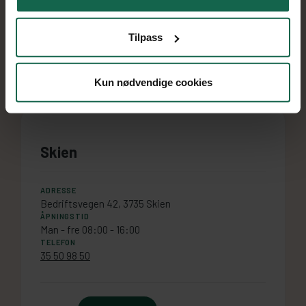
TELEFON
22 64 18 18
Tilpass
Bestill time
Les mer
Kun nødvendige cookies
Skien
ADRESSE
Bedriftsvegen 42, 3735 Skien
ÅPNINGSTID
Man - fre 08:00 - 16:00
TELEFON
35 50 98 50