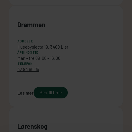
Drammen
ADRESSE
Husebysletta 19, 3400 Lier
ÅPNINGSTID
Man - fre 08:00 - 16:00
TELEFON
32 84 90 65
Bestill time
Les mer
Lørenskog