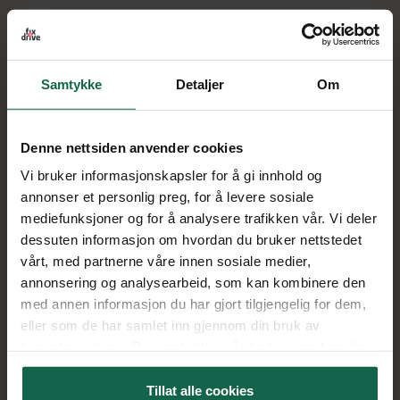
ADRESSE
Solheimveien 50, 1461 Lørenskog
ÅPNINGSTID
Man - fre 08:00 - 16:00
Samtykke
Detaljer
Om
TELEFON
67 91 89 00
Denne nettsiden anvender cookies
Vi bruker informasjonskapsler for å gi innhold og
Bestill time
Les mer
annonser et personlig preg, for å levere sosiale
mediefunksjoner og for å analysere trafikken vår. Vi deler
dessuten informasjon om hvordan du bruker nettstedet
vårt, med partnerne våre innen sosiale medier,
annonsering og analysearbeid, som kan kombinere den
Oslo
med annen informasjon du har gjort tilgjengelig for dem,
eller som de har samlet inn gjennom din bruk av
ADRESSE
tjenestene deres. Du samtykker vår bruk av nødvendige
Smalvollveien 63, 0667 Oslo
informasjonskapsler ved å bruke nettstedet vårt.
ÅPNINGSTID
Tillat alle cookies
Man - fre 08:00 - 16:00